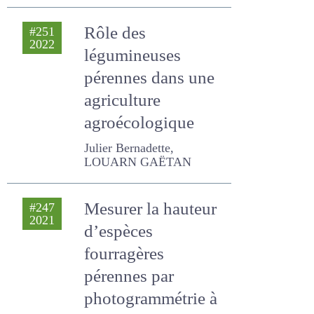
Julier Bernadette
Rôle des
#251
2022
légumineuses
pérennes dans une
agriculture
agroécologique
Julier Bernadette, LOUARN
GAËTAN
Mesurer la hauteur
#247
2021
d’espèces
fourragères
pérennes par