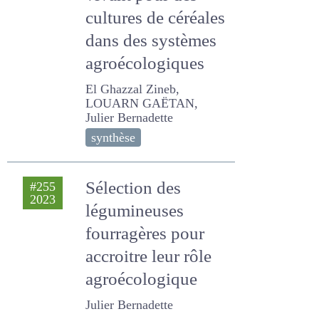
vivant pour des
cultures de
céréales dans des
systèmes
agroécologiques
El Ghazzal Zineb, LOUARN
GAËTAN, Julier Bernadette
synthèse
Sélection des
#255
2023
légumineuses
fourragères pour
accroitre leur rôle
agroécologique