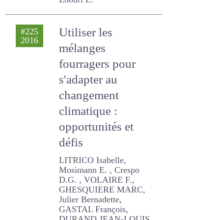
Utiliser les
#225
2016
mélanges
fourragers pour
s'adapter au
changement
climatique :
opportunités et
défis
LITRICO Isabelle,
Mosimann E. , Crespo D.G. ,
VOLAIRE F., GHESQUIERE
MARC, Julier Bernadette,
GASTAL François, DURAND
JEAN-LOUIS, PICON-
COCHARD Catherine,
BARRE Philippe, Deleglise