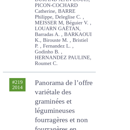
C. , MEISSER M, Béguier V. ,
LOUARN GAËTAN, Barradas
A. , BARKAOUI K., Birouste
M. , Bristiel P. , Fernandez L.
, Godinho B. , HERNANDEZ
PAULINE, Roumet C.
Panorama de
#219
2014
l’offre variétale des
graminées et
légumineuses
fourragères et non
fourragères en
Europe
Julier Bernadette,
STRAËBLER Michel, Fourtier