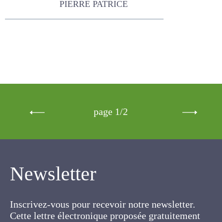
page 1/2
Newsletter
Inscrivez-vous pour recevoir notre newsletter.
Cette lettre électronique proposée
gratuitement par l'AFPF vise la mise en place
d'un lien organique et vivant entre l'Association,
ses membres et toutes les personnes
concernées par les cultures fourragères et les
prairies.