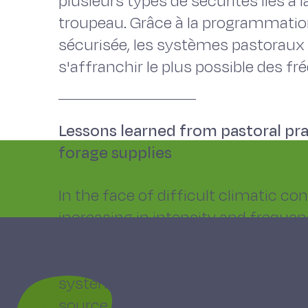
plusieurs types de sécurités liés à 
troupeau. Grâce à la programmatio
sécurisée, les systèmes pastoraux 
s'affranchir le plus possible des fr
Lessons learned from pastoral prac
forage supplies
In the face of difficult climatic co
increasing in intensity and frequen
systems have had to adapt. Farmer
alternative (and sometimes innovati
systems. The diversity of available 
source of feed over time. In spite o