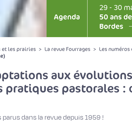
29 - 30 m
Agenda
50 ans de
Bordes
et les prairies
La revue Fourrages
Les numéros 
ie)
tations aux évolutions
pratiques pastorales : d
 parus dans la revue depuis 1959 !