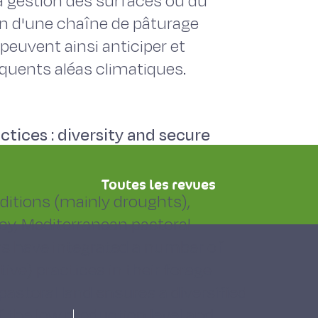
la gestion des surfaces ou du
n d'une chaîne de pâturage
peuvent ainsi anticiper et
équents aléas climatiques.
tices : diversity and secure
Toutes les revues
nditions (mainly droughts),
cy, Mediterranean pastoral
s have integrated a number of
ve) practices in their forage
pastoral land ensures a diversified
f the low production level and