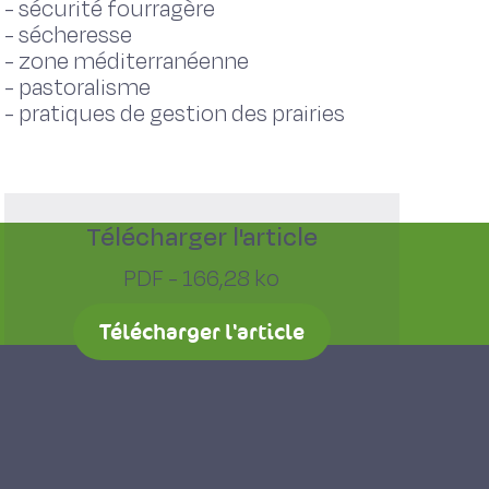
-
sécurité fourragère
-
sécheresse
-
zone méditerranéenne
-
pastoralisme
-
pratiques de gestion des prairies
Télécharger l'article
PDF - 166,28 ko
Télécharger l'article