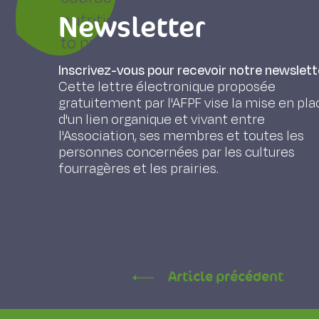
Newsletter
nutritional value of certain specie
to provide a valuable source of fee
enough grass. The natural diversit
Inscrivez-vous pour recevoir notre newslett
management techniques (early or l
Cette lettre électronique proposée
gratuitement par l'AFPF vise la mise en pla
crops), and secure forage supplies
d'un lien organique et vivant entre
herd management.
l'Association, ses membres et toutes les
personnes concernées par les cultures
fourragères et les prairies.
LAUNAY F., GAUTIER D., Tchakérian E. (2013
climatiques - Enseignements des pratiques pa
Fourrages 214, 145-148.
Article précédent