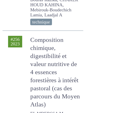
(EL TARF, Algérie)
Bouras Razika, CHAKER
HOUD KAHINA, Mebirouk-
Boudechich Lamia, Laadjal
A
technique
Composition
#256
2023
chimique,
digestibilité et
valeur nutritive de
4 essences
forestières à
intérêt pastoral
(cas des parcours