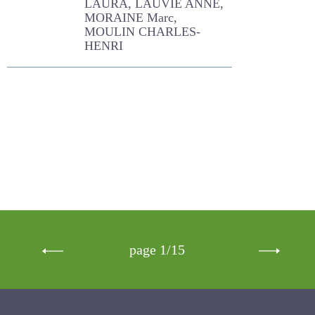
NOZIERES PETIT Marie-
Odile, GUINAMARD C.,
COUZY C., ETIENNE LAURA,
LAUVIE ANNE, MORAINE
Marc, MOULIN CHARLES-
HENRI
page 1/15