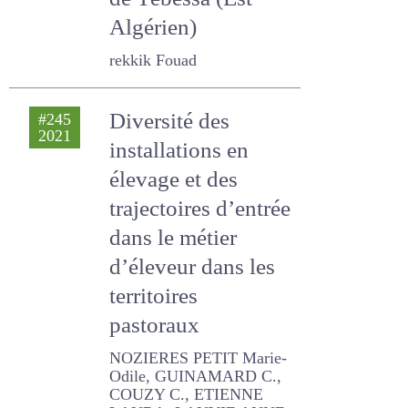
alba dans la région
de Tébessa (Est
Algérien)
rekkik Fouad
Diversité des
#245
2021
installations en
élevage et des
trajectoires
d’entrée dans le
métier d’éleveur
dans les territoires
pastoraux