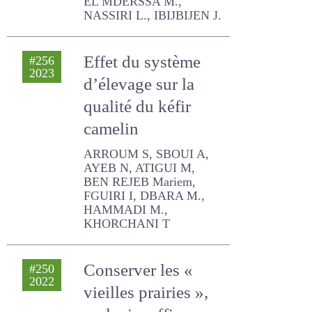
du Moyen Atlas)
EL MDERSSA M., NASSIRI L.,
IBIJBIJEN J.
Effet du système
#256
2023
d’élevage sur la
qualité du kéfir
camelin
ARROUM S, SBOUI A, AYEB
N, ATIGUI M, BEN REJEB
Mariem, FGUIRI I, DBARA M.,
HAMMADI M., KHORCHANI
T
Conserver les «
#250
2022