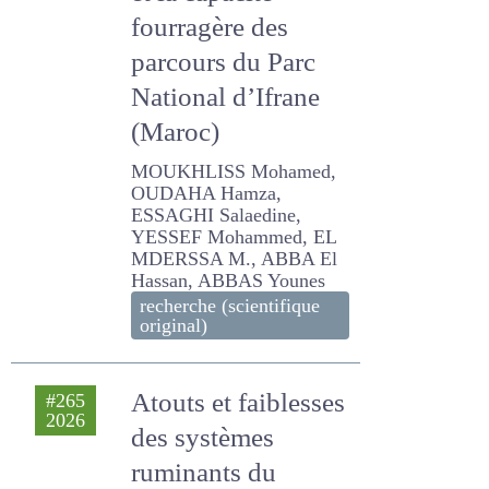
et la capacité
fourragère des
parcours du Parc
National d’Ifrane
(Maroc)
MOUKHLISS Mohamed,
OUDAHA Hamza, ESSAGHI
Salaedine, YESSEF
Mohammed, EL MDERSSA
M., ABBA El Hassan, ABBAS
Younes
recherche (scientifique
original)
Atouts et
#265
2026
faiblesses des