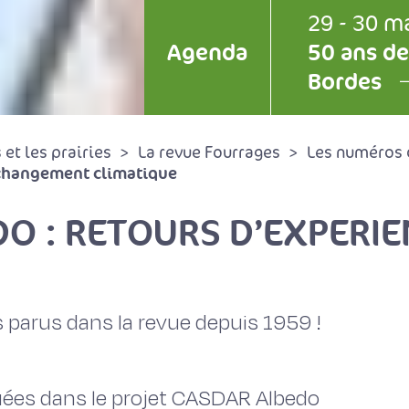
29 - 30 m
Agenda
50 ans de
Bordes
et les prairies
La revue Fourrages
Les numéros 
 changement climatique
DO : RETOURS D’EXPERI
 parus dans la revue depuis 1959 !
ées dans le projet CASDAR Albedo