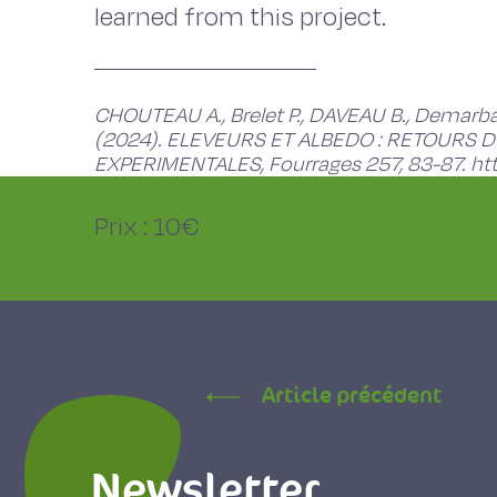
learned from this project.
CHOUTEAU A., Brelet P., DAVEAU B., Demarba
(2024). ELEVEURS ET ALBEDO : RETOURS 
EXPERIMENTALES, Fourrages 257, 83-87. ht
Prix : 10€
Article précédent
Newsletter