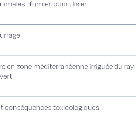
imales : fumier, purin, lisier
ourrage
re en zone méditerranéenne irriguée du ray-g
 vert
 et conséquences toxicologiques