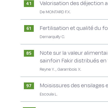
Valorisation des déjection an
41
De MONTARD F.X.
Fertilisation et qualité du f
61
Demarquilly C.
Note sur la valeur alimentai
85
sainfoin Fakir distribués en
Reyne Y. , Garambois X.
Moisissures des ensilages
97
Escoula L.