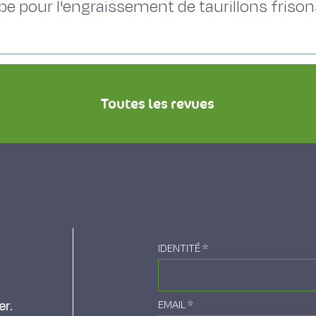
rbe pour l'engraissement de taurillons frison
Toutes les revues
IDENTITÉ
*
er.
EMAIL
*