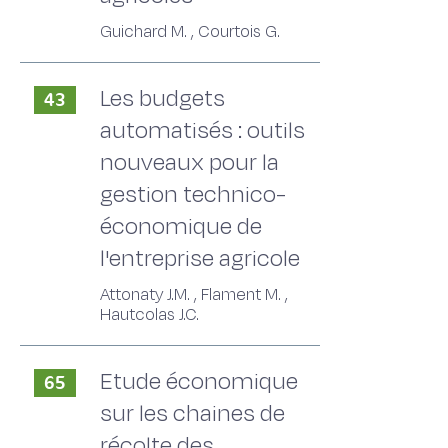
Guichard M. , Courtois G.
Les budgets
43
automatisés : outils
nouveaux pour la
gestion technico-
économique de
l'entreprise agricole
Attonaty J.M. , Flament M. ,
Hautcolas J.C.
Etude économique
65
sur les chaines de
récolte des