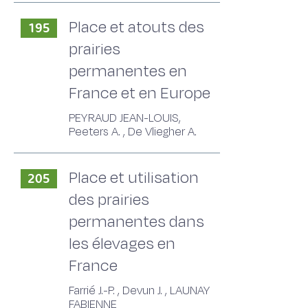
Place et atouts des
195
prairies
permanentes en
France et en Europe
PEYRAUD JEAN-LOUIS,
Peeters A. , De Vliegher A.
Place et utilisation
205
des prairies
permanentes dans
les élevages en
France
Farrié J.-P. , Devun J. , LAUNAY
FABIENNE