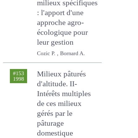
Tessier L. , Buchin S.
Milieux pâturés
#153
1998
d'altitude. I-Des
milieux
spécifiques :
l'apport d'une
approche agro-
écologique pour
leur gestion
Cozic P. , Bornard A.
Milieux pâturés
#153
1998
d'altitude. II-