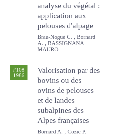
Diagnostic de
#137
1994
nutrition minérale
de l'herbe par
analyse du végétal :
application aux
pelouses d'alpage
Brau-Nogué C. , Bornard A. ,
BASSIGNANA MAURO
Valorisation par
#108
1986
des bovins ou des
ovins de pelouses
et de landes