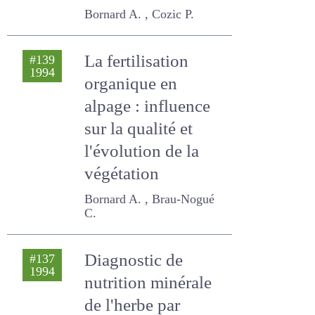
Intérêts multiples
de ces milieux
gérés par le
pâturage
domestique
Bornard A. , Cozic P.
La fertilisation
#139
1994
organique en
alpage : influence
sur la qualité et
l'évolution de la
végétation
Bornard A. , Brau-Nogué C.