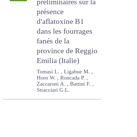
Boudra H.
Recherches
#158
1999
préliminaires sur la
présence
d'aflatoxine B1
dans les fourrages
fanés de la
province de Reggio
Emilia (Italie)
Tomasi L. , Ligabue M. ,
Horn W. , Roncada P. ,
Zaccaroni A. , Battini F. ,
Stracciari G.L.