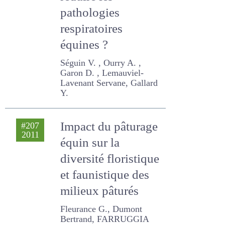
fourrages pour
réduire les
pathologies
respiratoires
équines ?
Séguin V. , Ourry A. , Garon
D. , Lemauviel-Lavenant
Servane, Gallard Y.
Impact du
#207
2011
pâturage équin sur
la diversité
floristique et
faunistique des