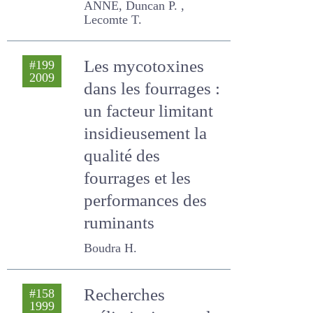
milieux pâturés
Fleurance G., Dumont
Bertrand, FARRUGGIA
ANNE, Duncan P. , Lecomte
T.
Les mycotoxines
#199
2009
dans les fourrages
: un facteur
limitant
insidieusement la
qualité des
fourrages et les
performances des
ruminants