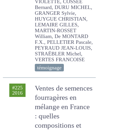
ALLEZARD VIOLETTE,
COSSEE Bernard, DURU
MICHEL, GRANGER Sylvie,
HUYGUE CHRISTIAN,
LEMAIRE GILLES, MARTIN-
ROSSET William, De
MONTARD F.X., PELLETIER
Pascale, PEYRAUD JEAN-
LOUIS, STRAËBLER Michel,
VERTES FRANCOISE
témoignage
Ventes de
#225
2016
semences
fourragères en
mélange en France
: quelles