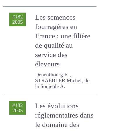
STRAËBLER Michel,
ARNAUD J.D.
Les semences
#182
2005
fourragères en
France : une filière
de qualité au
service des
éleveurs
Deneufbourg F. ,
STRAËBLER Michel, de la
Soujeole A.
Les évolutions
#182
2005
réglementaires