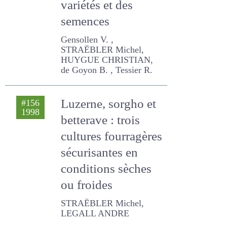
dans le domaine
des variétés et des
semences
Gensollen V. , STRAËBLER
Michel, HUYGUE
CHRISTIAN, de Goyon B. ,
Tessier R.
Luzerne, sorgho et
#156
1998
betterave : trois
cultures
fourragères
sécurisantes en
conditions sèches
ou froides