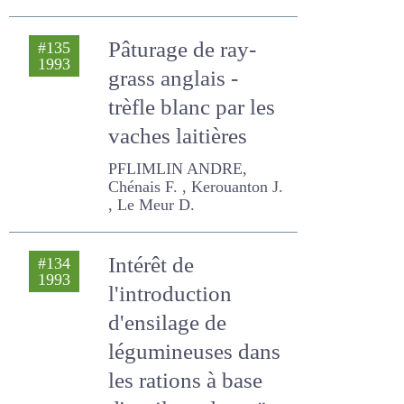
Chénais F. , LEGALL ANDRE,
Kerouanton J. , Legarto J.
Pâturage de ray-
#135
1993
grass anglais -
trèfle blanc par les
vaches laitières
PFLIMLIN ANDRE, Chénais F.
, Kerouanton J. , Le Meur D.
Intérêt de
#134
1993
l'introduction
d'ensilage de
légumineuses
dans les rations à