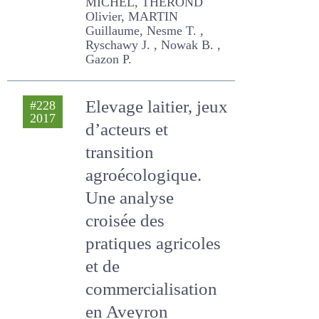
MORAINE Marc, DURU
MICHEL, THEROND Olivier,
MARTIN Guillaume, Nesme
T. , Ryschawy J. , Nowak B. ,
Gazon P.
Elevage laitier, jeux
#228
2017
d’acteurs et
transition
agroécologique.
Une analyse
croisée des
pratiques agricoles
et de
commercialisation