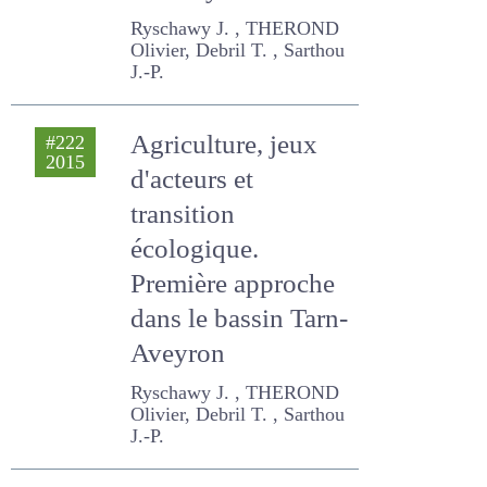
en Aveyron
Ryschawy J. , THEROND
Olivier, Debril T. , Sarthou J.-
P.
Agriculture, jeux
#222
2015
d'acteurs et
transition
écologique.
Première approche
dans le bassin
Tarn-Aveyron
Ryschawy J. , THEROND
Olivier, Debril T. , Sarthou J.-
P.