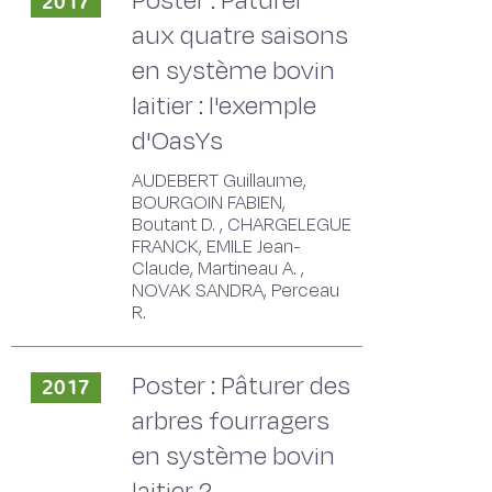
Poster : Pâturer
2017
aux quatre saisons
en système bovin
laitier : l'exemple
d'OasYs
AUDEBERT Guillaume,
BOURGOIN FABIEN,
Boutant D. , CHARGELEGUE
FRANCK, EMILE Jean-
Claude, Martineau A. ,
NOVAK SANDRA, Perceau
R.
Poster : Pâturer des
2017
arbres fourragers
en système bovin
laitier ?