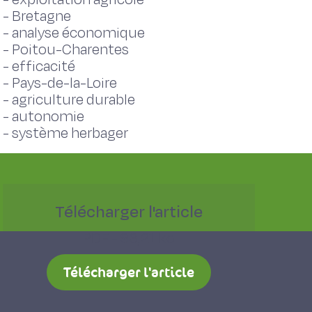
-
Bretagne
-
analyse économique
-
Poitou-Charentes
-
efficacité
-
Pays-de-la-Loire
-
agriculture durable
-
autonomie
-
système herbager
Télécharger l'article
PDF - 93,21 ko
Télécharger l'article