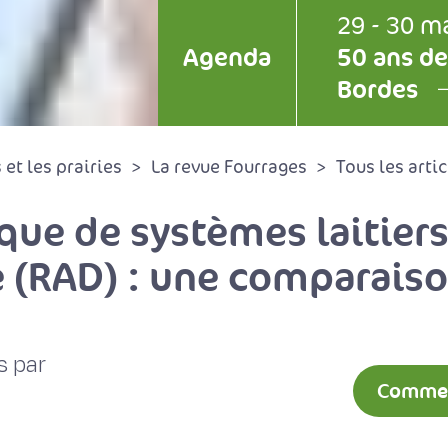
29 - 30 m
Agenda
50 ans de
Bordes
et les prairies
La revue Fourrages
Tous les artic
que de systèmes laitier
e (RAD) : une comparaiso
s par
Comment