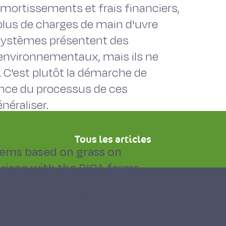
amortissements et frais financiers,
lus de charges de main d'uvre
 systèmes présentent des
environnementaux, mais ils ne
 C'est plutôt la démarche de
ence du processus de ces
néraliser.
Tous les articles
tems based on grass on
arison with the RICA farms
 the Network of Sustainable
airy cattle, with an emphasis on