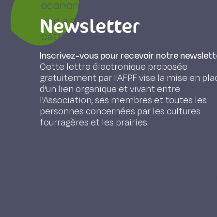
economy and autonomy, a maximu
Newsletter
and a minimal use of inputs, was 
cattle farms of the RICA network. 
economic results threw light on t
Inscrivez-vous pour recevoir notre newslett
farms : the costs of concentrates, f
Cette lettre électronique proposée
gratuitement par l'AFPF vise la mise en pla
were reduced by 50%, so that the c
d'un lien organique et vivant entre
were improved, even though the stoc
l'Association, ses membres et toutes les
personnes concernées par les cultures
(1.4 instead of 1.7 L.U./ha). These 
fourragères et les prairies.
forage areas (multi-specific pastur
differences between the two sample
distribution of the CAP subsidies, 
expanses, lower mechanization cost
the case of the RAD farms... These
and environmentally advantageous,