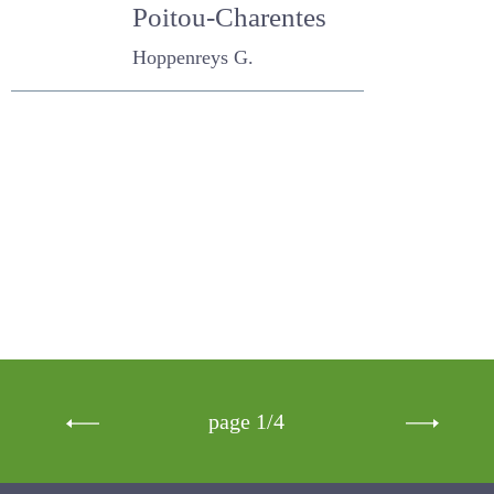
d'intensification
en élevage allaitant
de Poitou-
Charentes
Hoppenreys G.
page 1/4