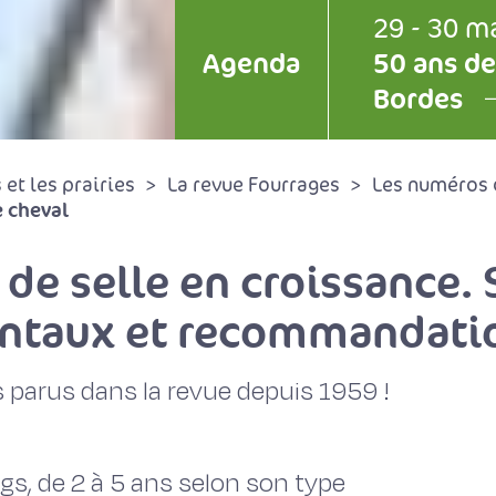
29 - 30 m
Agenda
50 ans de
Bordes
et les prairies
La revue Fourrages
Les numéros 
e cheval
 de selle en croissance.
entaux et recommandati
 parus dans la revue depuis 1959 !
gs, de 2 à 5 ans selon son type