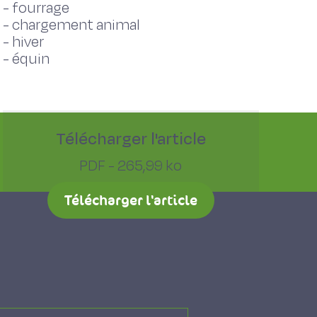
-
fourrage
-
chargement animal
-
hiver
-
équin
Télécharger l'article
PDF - 265,99 ko
Télécharger l'article