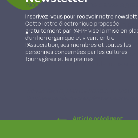
Normandy. Studied herds were graze
fertilized, natural and temporary gr
Inscrivez-vous pour recevoir notre newslett
possible to determine the main pa
Cette lettre électronique proposée
gratuitement par l'AFPF vise la mise en pla
(turnout, cycle lengths, stocking ra
d'un lien organique et vivant entre
ungrazed latrine areas) and to exam
l'Association, ses membres et toutes les
personnes concernées par les cultures
and compensatory growth at grazing
fourragères et les prairies.
number of recommendations are 
Trillaud-Geyl C., MARTIN-ROSSET W. (2011). 
Synthèse de résultats expérimentaux et r
Article précédent