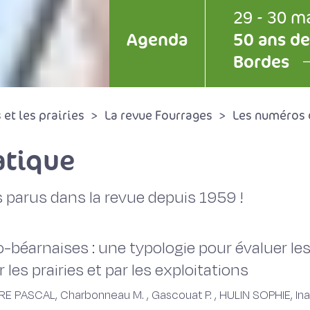
29 - 30 m
Agenda
50 ans de
Bordes
et les prairies
La revue Fourrages
Les numéros 
tique
 parus dans la revue depuis 1959 !
béarnaises : une typologie pour évaluer les
es prairies et par les exploitations
PASCAL, Charbonneau M. , Gascouat P. , HULIN SOPHIE, Inarra 