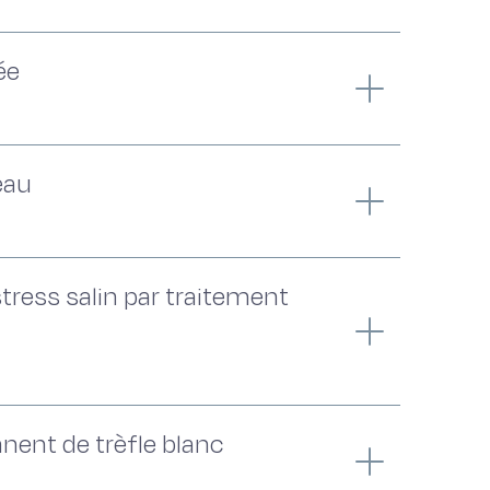
ée
eau
stress salin par traitement
nent de trèfle blanc