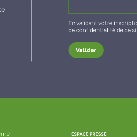
on en acides gras poly-insaturés ?
ce
En validant votre inscripti
de confidentialité de ce s
Valider
rire
ESPACE PRESSE