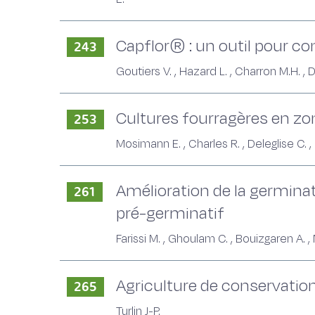
Capflor® : un outil pour co
243
Goutiers V. , Hazard L. , Charron M.H. , 
Cultures fourragères en zo
253
Mosimann E. , Charles R. , Deleglise C. , 
Amélioration de la germinat
261
pré-germinatif
Farissi M. , Ghoulam C. , Bouizgaren A. 
Agriculture de conservation
265
Turlin J-P.