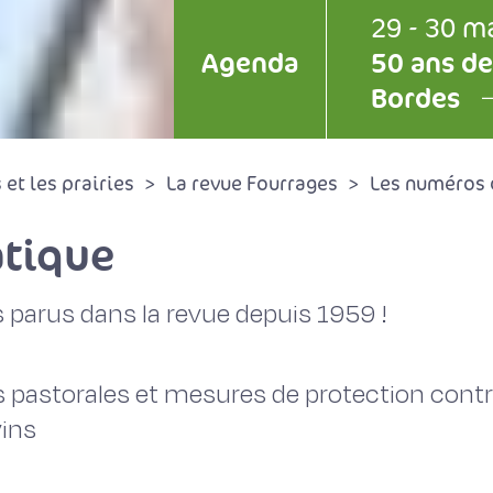
29 - 30 m
Agenda
50 ans de
Bordes
et les prairies
La revue Fourrages
Les numéros 
tique
 parus dans la revue depuis 1959 !
s pastorales et mesures de protection contr
vins