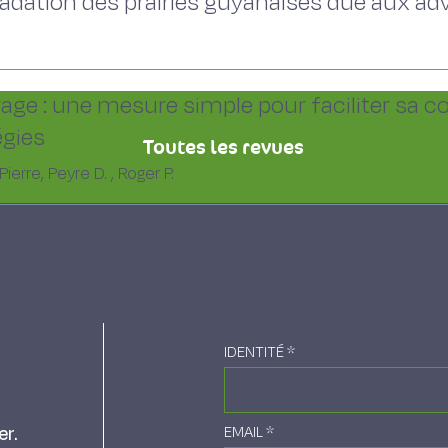
dation des prairies guyanaises due aux ad
age : une mesure simple pour faciliter sa co
égies
Toutes les revues
ierre, Peyre D. , Roger P.
IDENTITÉ
*
er.
EMAIL
*