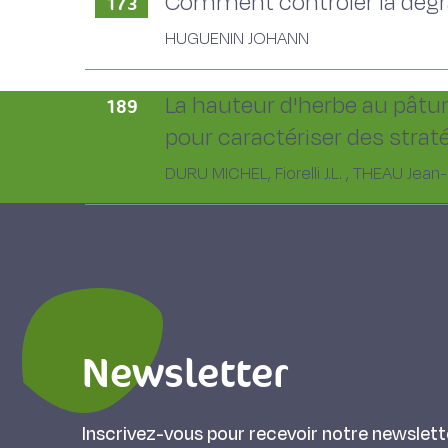
Comment contrôler la dégra
173
HUGUENIN JOHANN
La hauteur d'herbe au pâtur
189
pour caractériser des strat
DURU MICHEL, Fiorelli J.L. , THEAU Jean-P
Newsletter
Inscrivez-vous pour recevoir notre newslett