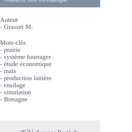
Fourrages 150, 137-146.
#150 - 1997
Numéro non thématique
Auteur
-
Grasset M.
Mots-clés
-
prairie
-
système fourrager
-
étude économique
-
maïs