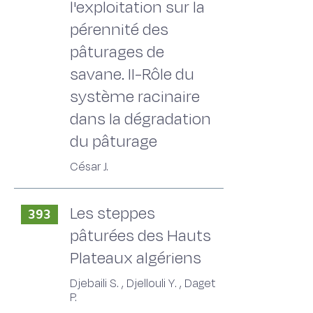
l'exploitation sur la
pérennité des
pâturages de
savane. II-Rôle du
système racinaire
dans la dégradation
du pâturage
César J.
Les steppes
393
pâturées des Hauts
Plateaux algériens
Djebaili S. , Djellouli Y. , Daget
P.