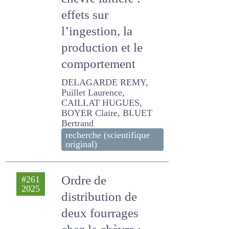
chèvre laitière :
effets sur
l’ingestion, la
production et le
comportement
DELAGARDE REMY, Puillet
Laurence, CAILLAT
HUGUES, BOYER Claire,
BLUET Bertrand
recherche (scientifique
original)
Ordre de
#261
2025
distribution de
deux fourrages