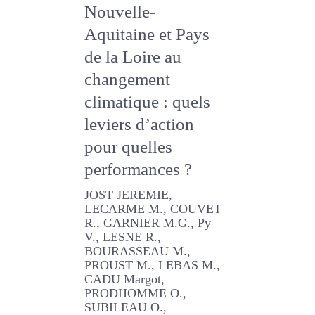
de Nouvelle-
Aquitaine et Pays
de la Loire au
changement
climatique : quels
leviers d’action
pour quelles
performances ?
JOST JEREMIE, LECARME M.,
COUVET R., GARNIER M.G.,
Py V., LESNE R.,
BOURASSEAU M., PROUST
M., LEBAS M., CADU Margot,
PRODHOMME O., SUBILEAU
O., SOULARD T., TARDIF V.,
CAILLAT HUGUES