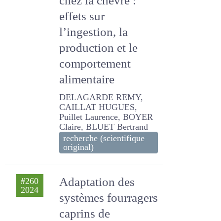
chez la chèvre :
effets sur
l’ingestion, la
production et le
comportement
alimentaire
DELAGARDE REMY,
CAILLAT HUGUES, Puillet
Laurence, BOYER Claire,
BLUET Bertrand
recherche (scientifique
original)
Adaptation des
#260
2024
systèmes
fourragers caprins