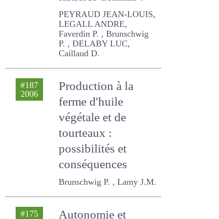
laitières demain ?
PEYRAUD JEAN-LOUIS,
LEGALL ANDRE, Faverdin P. ,
Brunschwig P. , DELABY
LUC, Caillaud D.
Production à la
#187
2006
ferme d'huile
végétale et de
tourteaux :
possibilités et
conséquences
Brunschwig P. , Lamy J.M.
Autonomie et
#175