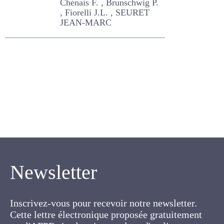
laitiers
Chénais F. , Brunschwig P. ,
Fiorelli J.L. , SEURET JEAN-
MARC
Newsletter
Inscrivez-vous pour recevoir notre newsletter.
Cette lettre électronique proposée
gratuitement par l'AFPF vise la mise en place
d'un lien organique et vivant entre l'Association,