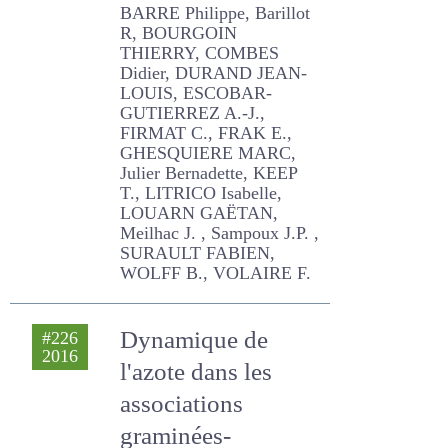
climatique
BARRE Philippe, Barillot R,
BOURGOIN THIERRY,
COMBES Didier, DURAND
JEAN-LOUIS, ESCOBAR-
GUTIERREZ A.-J., FIRMAT C.,
FRAK E., GHESQUIERE
MARC, Julier Bernadette,
KEEP T., LITRICO Isabelle,
LOUARN GAËTAN, Meilhac
J. , Sampoux J.P. , SURAULT
FABIEN, WOLFF B., VOLAIRE
F.
Dynamique de
#226
2016
l'azote dans les
associations
graminées-