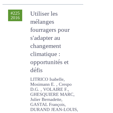
Utiliser les
#225
2016
mélanges
fourragers pour
s'adapter au
changement
climatique :
opportunités et
défis
LITRICO Isabelle,
Mosimann E. , Crespo D.G. ,
VOLAIRE F., GHESQUIERE
MARC, Julier Bernadette,
GASTAL François, DURAND
JEAN-LOUIS, PICON-
COCHARD Catherine,
BARRE Philippe, Deleglise