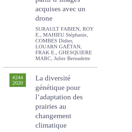
photogrammétrie
à partir d’images
acquises avec un
drone
SURAULT FABIEN, ROY E.,
MAHIEU Stéphanie,
COMBES Didier, LOUARN
GAËTAN, FRAK E.,
GHESQUIERE MARC, Julier
Bernadette
La diversité
#244
2020
génétique pour
l’adaptation des
prairies au
changement