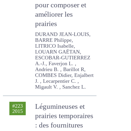
prairies
DURAND JEAN-LOUIS,
BARRE Philippe, LITRICO
Isabelle, LOUARN GAËTAN,
ESCOBAR-GUTIERREZ A.-J.,
Faverjon L. , Andrieu B. ,
Barillot R, COMBES Didier,
Enjalbert J. , Lecarpentier C.
, Migault V. , Sanchez L.
Légumineuses et
#223
2015
prairies
temporaires : des
fournitures d'azote
pour les rotations
VERTES FRANCOISE, Justes
E. , LOUARN GAËTAN,