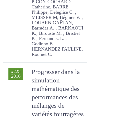
C. , MEISSER M, Béguier V. ,
LOUARN GAËTAN, Barradas
A. , BARKAOUI K., Birouste
M. , Bristiel P. , Fernandez L.
, Godinho B. , HERNANDEZ
PAULINE, Roumet C.
Progresser dans la
#225
2016
simulation
mathématique des
performances des
mélanges de
variétés
fourragères pour
composer et
améliorer les