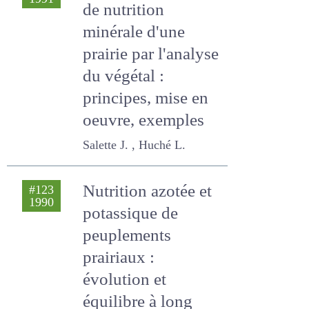
Diagnostic de l'état
#125
1991
de nutrition
minérale d'une
prairie par l'analyse
du végétal :
principes, mise en
oeuvre, exemples
Salette J. , Huché L.
Nutrition azotée et
#123
1990
potassique de
peuplements
prairiaux :
évolution et