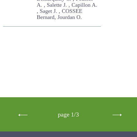
fertilisation"
Bonischot R. , Demarquilly
C. , Pousset A. , Salette J. ,
Capillon A. , Saget J. ,
COSSEE Bernard, Jourdan
O.
page 1/3