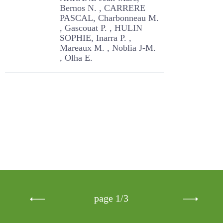
exploitations
ARRANZ Jean-Marc,
Bernos N. , CARRERE
PASCAL, Charbonneau M. ,
Gascouat P. , HULIN
SOPHIE, Inarra P. , Mareaux
M. , Noblia J-M. , Olha E.
page 1/3