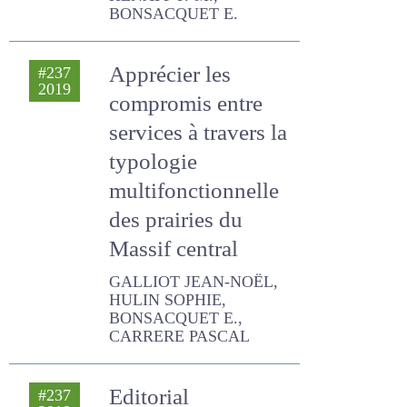
HULIN SOPHIE, GALLIOT
JEAN-NOËL, CARRERE
PASCAL, LE HENAFF P.-M.,
BONSACQUET E.
Apprécier les
#237
2019
compromis entre
services à travers
la typologie
multifonctionnelle
des prairies du
Massif central
GALLIOT JEAN-NOËL,
HULIN SOPHIE,
BONSACQUET E.,
CARRERE PASCAL