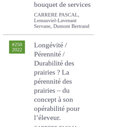
un levier efficace
pour étendre le
bouquet de
services
CARRERE PASCAL,
Lemauviel-Lavenant
Servane, Dumont Bertrand
Longévité /
#250
2022
Pérennité /
Durabilité des
prairies ? La
pérennité des
prairies – du
concept à son