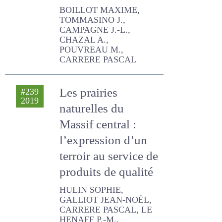
herbagers de
moyenne
montagne
BOILLOT MAXIME,
TOMMASINO J., CAMPAGNE
J.-L., CHAZAL A., POUVREAU
M., CARRERE PASCAL
Les prairies
#239
2019
naturelles du
Massif central :
l’expression d’un
terroir au service
de produits de
qualité