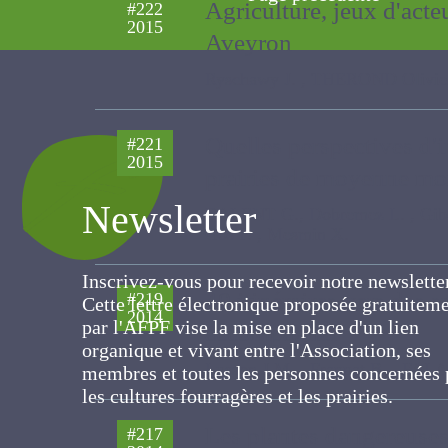
Agriculture, jeux d'act
#222
2015
Aveyron
Ryschawy J. , THEROND Olivier, Debr
Quelles perspectives d'
#221
2015
prairies de moyenne m
Newsletter
BALENT G., Dobremez L. , Gibon A. ,
X.
Inscrivez-vous pour recevoir notre newslett
Cette lettre électronique proposée
40 itinéraires vers des
#219
2014
gratuitement par l'AFPF vise la mise en pla
accompagner
d'un lien organique et vivant entre
l'Association, ses membres et toutes les
Lusson J.M. , Frappat B. , FALAISE
personnes concernées par les cultures
fourragères et les prairies.
Les plantes dangereuses 
#217