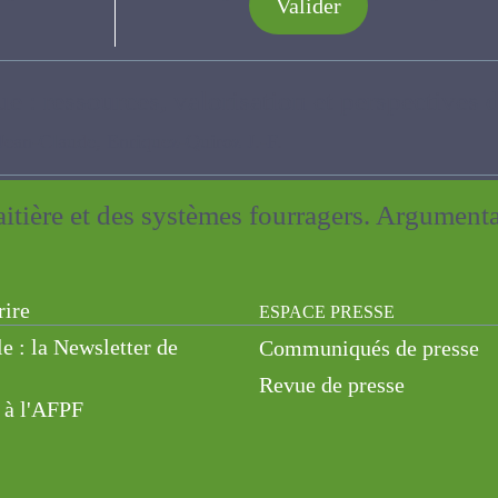
Valider
e : ressources, valorisation et perspective
-Claude, Enriquez-Quiroz J.-F.
aitière et des systèmes fourragers. Argumen
rire
ESPACE PRESSE
le : la Newsletter de
Communiqués de presse
Revue de presse
 à l'AFPF