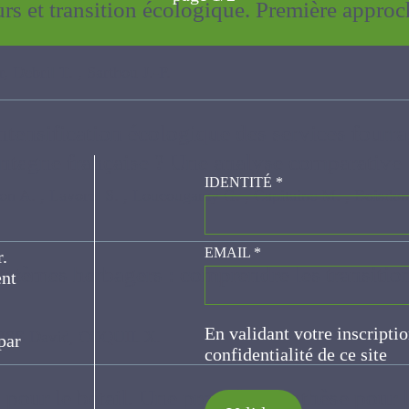
eurs et transition écologique. Première appr
il T. , Sarthou J.-P.
intensification écologique des services fou
ontagne française ? Une analyse comparati
IDENTITÉ
*
 Lavorel S. , Loucougaray G. , Capitaine M. , Boisdon I. , Berto
er.
EMAIL
*
 systèmes herbagers : comprendre les transi
ce
En validant votre inscripti
 David, COQUIL X.
de confidentialité de ce s
pour le bétail. Une première synthèse pour l