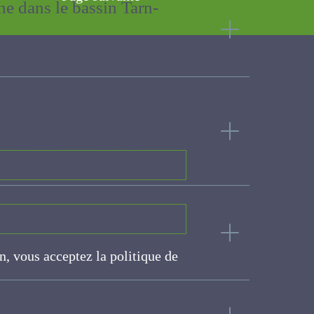
oche dans le bassin Tarn-
rragers rendus par des
ve
ni G. , Colace M.-P. , Gos P. , Mesmin
tions pour mieux les
on, vous acceptez la politique
ite
a flore d’Algérie