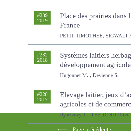
Place des prairies dans 
#239
2019
France
PETIT TIMOTHEE, SIGWALT ANNIE
Systèmes laitiers herba
#232
2018
de développement agri
Hugonnet M. , Devienne S.
Elevage laitier, jeux d’
#228
2017
pratiques agricoles et
Ryschawy J. , THEROND Olivier, Debr
Page précédente