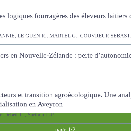
les logiques fourragères des éleveurs laitie
, LE GUEN R., MARTEL G., COUVREUR SEBASTIEN
gers en Nouvelle-Zélande : perte d’autonomi
cole
acteurs et transition agroécologique. Une ana
 de commercialisation en Aveyron
il T. , Sarthou J.-P.
page 1/2