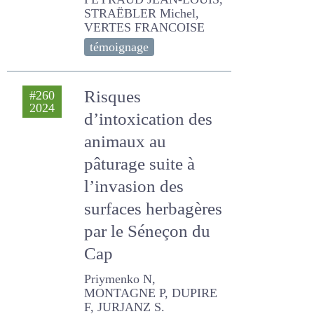
ROSSET William, De
MONTARD F.X., PELLETIER
Pascale, PEYRAUD JEAN-
LOUIS, STRAËBLER Michel,
VERTES FRANCOISE
témoignage
Risques
#260
2024
d’intoxication des
animaux au
pâturage suite à
l’invasion des
surfaces
herbagères par le
Séneçon du Cap