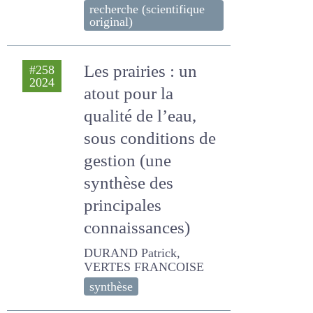
Priymenko N, MONTAGNE
P, DUPIRE F, JURJANZ S.
recherche (scientifique
original)
Les prairies : un
#258
2024
atout pour la
qualité de l’eau,
sous conditions de
gestion (une
synthèse des
principales
connaissances)
DURAND Patrick, VERTES
FRANCOISE
synthèse