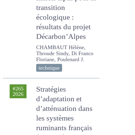
ruminants du
massif alpin pour
la transition
écologique :
résultats du projet
Décarbon’Alpes
CHAMBAUT Hélène,
Throude Sindy, Di Franco
Floriane, Poulenard J.
technique
Stratégies
#265
2026
d’adaptation et
d’atténuation dans