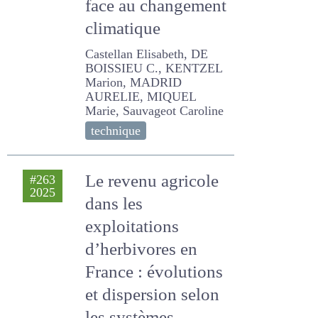
les systèmes
ruminants
français face au
changement
climatique
Castellan Elisabeth, DE
BOISSIEU C., KENTZEL
Marion, MADRID AURELIE,
MIQUEL Marie, Sauvageot
Caroline
technique
Le revenu agricole
#263
2025
dans les
exploitations
d’herbivores en