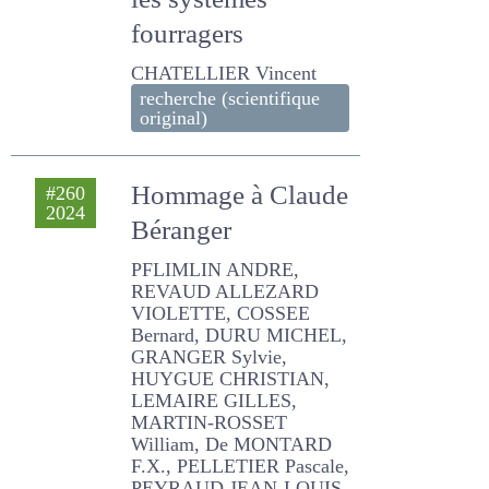
France : évolutions
et dispersion selon
les systèmes
fourragers
CHATELLIER Vincent
recherche (scientifique
original)
Hommage à
#260
2024
Claude Béranger
PFLIMLIN ANDRE, REVAUD
ALLEZARD VIOLETTE,
COSSEE Bernard, DURU
MICHEL, GRANGER Sylvie,
HUYGUE CHRISTIAN,
LEMAIRE GILLES, MARTIN-