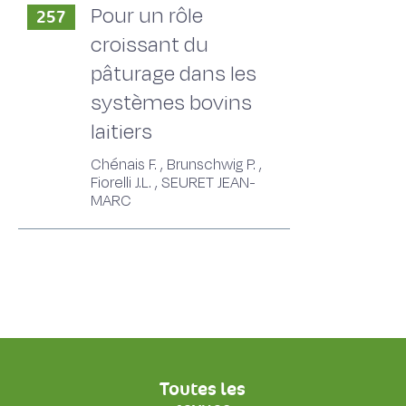
Pour un rôle
257
croissant du
pâturage dans les
systèmes bovins
laitiers
Chénais F. , Brunschwig P. ,
Fiorelli J.L. , SEURET JEAN-
MARC
Toutes les