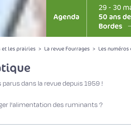
29 - 30 m
Agenda
50 ans de
Bordes
et les prairies
La revue Fourrages
Les numéros 
tique
 parus dans la revue depuis 1959 !
er l'alimentation des ruminants ?