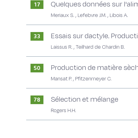
Quelques données sur l'alim
17
Meriaux S. , Lefebvre J.M. , Libois A.
Essais sur dactyle. Producti
33
Laissus R. , Teilhard de Chardin B.
Production de matière sèche
50
Mansat P. , Pfitzenmeyer C.
Sélection et mélange
78
Rogers H.H.