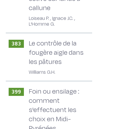
callune
Loiseau P. , Ignace J.C. ,
L'Homme G.
Le contrôle de la
383
fougère aigle dans
les pâtures
Williams G.H.
Foin ou ensilage :
399
comment
s'effectuent les
choix en Midi-
Pyrénées