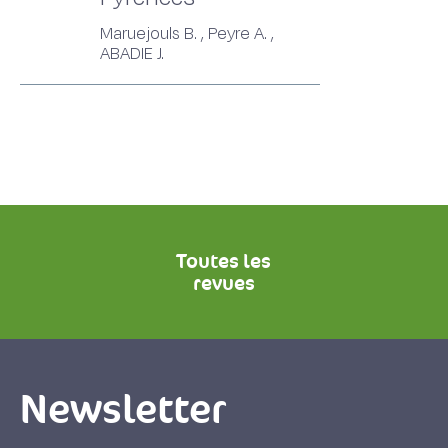
Maruejouls B. , Peyre A. ,
ABADIE J.
Toutes les
revues
Newsletter