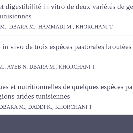
 digestibilité in vitro de deux variétés de 
 tunisiennes
DBARA M., HAMMADI M., KHORCHANI T
té in vivo de trois espèces pastorales brouté
YEB N, DBARA M., KHORCHANI T
ues et nutritionnelles de quelques espèces
s régions arides tunisiennes
A M., DADDI K., KHORCHANI T
 de Stipa tenacissima L. et de feuilles d’oliv