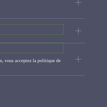
ns et sur la digestibilité
, source d'ammoniac, dans
on, vous acceptez la politique
ite