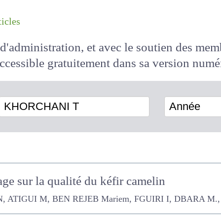
les articles
il d'administration, et avec le soutien des 
 accessible
gratuitement
dans sa version
KHORCHANI T
Année
age sur la qualité du kéfir camelin
GUI M, BEN REJEB Mariem, FGUIRI I, DBARA M., HAMMADI M., 