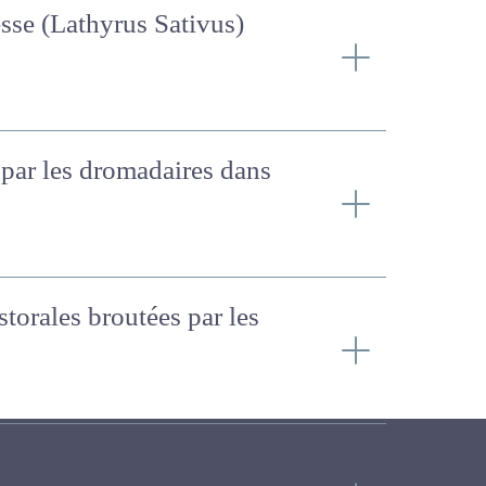
gesse (Lathyrus Sativus)
es par les dromadaires
 pastorales broutées par
ier dans l’alimentation