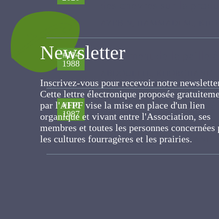
des chèvres sur la produ
AYEB N, HAMMADI M., KHORCHANI
Newsletter
Traitement de la paille à 
#114
1988
ABDOULI H., KHORCHANI T, Kraie
Inscrivez-vous pour recevoir notre newslett
Cette lettre électronique proposée
gratuitement par l'AFPF vise la mise en pla
Traitement des pailles à
#110
d'un lien organique et vivant entre
1987
le traitement de la paill
l'Association, ses membres et toutes les
personnes concernées par les cultures
ABDOULI H., KHORCHANI T
fourragères et les prairies.