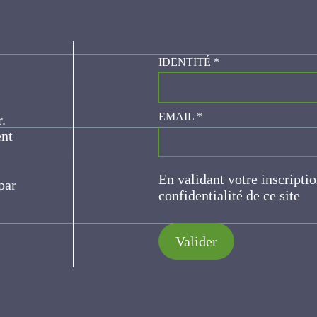
ction de lait et sa qualité
 S., KHORCHANI T
IDENTITÉ
*
l'urée. II-Effets sur la croissance des taurillo
m K.
er.
EMAIL
*
ce
 l'urée. I-Conditions d'utilisation de l'urée
e
En validant votre inscripti
de confidentialité de ce s
Valider