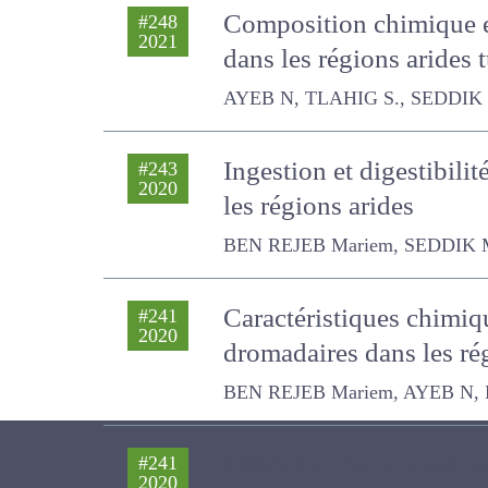
Composition chimique et
#248
2021
dans les régions arides
AYEB N, TLAHIG S., SEDDIK M., 
Ingestion et digestibili
#243
2020
dans les régions arides
BEN REJEB Mariem, SEDDIK M., A
Caractéristiques chimiq
#241
2020
les dromadaires dans le
BEN REJEB Mariem, AYEB N, DBAR
Effets de l’incorporation
#241
2020