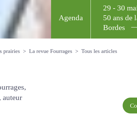
29 - 30 m
Agenda
50 ans de
Bordes
Tous les arti
et les prairies
La revue Fourrages
s par
Comment