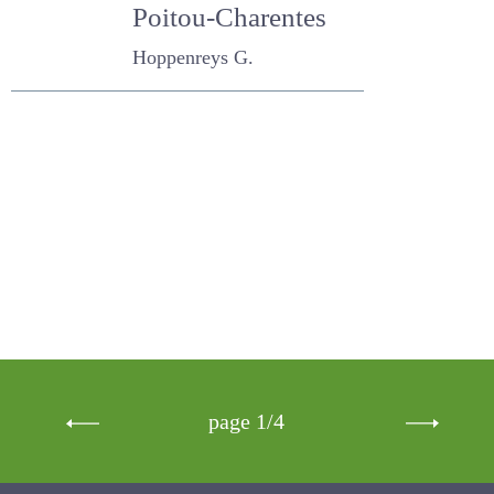
d'intensification
en élevage allaitant
de Poitou-
Charentes
Hoppenreys G.
page 1/4