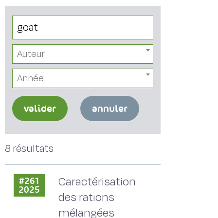
Auteur
Année
valider
annuler
8 résultats
Caractérisation
#261
2025
des rations
mélangées