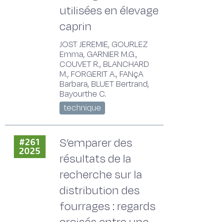
utilisées en élevage
caprin
JOST JEREMIE, GOURLEZ
Emma, GARNIER M.G.,
COUVET R., BLANCHARD
M., FORGERIT A., FANçA
Barbara, BLUET Bertrand,
Bayourthe C.
technique
S’emparer des
#261
2025
résultats de la
recherche sur la
distribution des
fourrages : regards