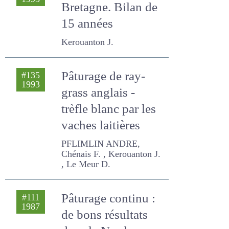
Le trèfle blanc en
#135
1993
Bretagne. Bilan de
15 années
Kerouanton J.
Pâturage de ray-
#135
1993
grass anglais -
trèfle blanc par les
vaches laitières
PFLIMLIN ANDRE, Chénais F.
, Kerouanton J. , Le Meur D.
Pâturage continu :
#111
1987