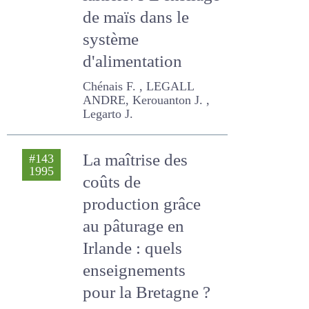
fourragers laitiers.
I-L'ensilage de
maïs dans le
système
d'alimentation
Chénais F. , LEGALL ANDRE,
Kerouanton J. , Legarto J.
La maîtrise des
#143
1995
coûts de
production grâce
au pâturage en
Irlande : quels
enseignements