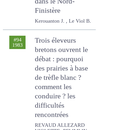
de bons résultats
dans le Nord-
Finistère
Kerouanton J. , Le Viol B.
Trois éleveurs
#94
1983
bretons ouvrent le
débat : pourquoi
des prairies à base
de trèfle blanc ?
comment les
conduire ? les
difficultés
rencontrées