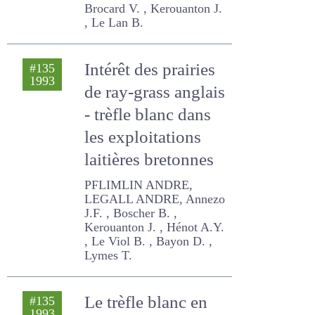
pour la Bretagne ?
Brocard V. , Kerouanton J. ,
Le Lan B.
Intérêt des prairies
#135
1993
de ray-grass
anglais - trèfle
blanc dans les
exploitations
laitières bretonnes
PFLIMLIN ANDRE, LEGALL
ANDRE, Annezo J.F. ,
Boscher B. , Kerouanton J. ,
Hénot A.Y. , Le Viol B. ,
Bayon D. , Lymes T.