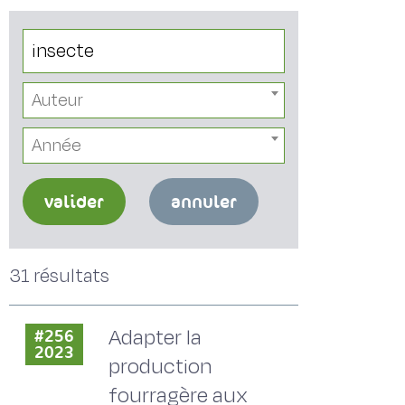
Auteur
Année
valider
annuler
31 résultats
Adapter la
#256
2023
production
fourragère aux