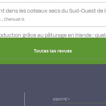
nt dans les coteaux secs du Sud-Ouest de l
, Cherouat G.
oduction grâce au pâturage en Irlande : qu
Toutes les revues
IDENTITÉ
*