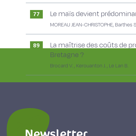
Le maïs devient prédomina
77
MOREAU JEAN-CHRISTOPHE, Barthes S. 
La maîtrise des coûts de pr
89
Bretagne ?
Brocard V. , Kerouanton J. , Le Lan B.
Newsletter