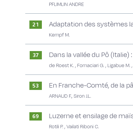
PFLIMLIN ANDRE
Adaptation des systèmes lait
21
Kempf M.
Dans la vallée du Pô (Italie
37
de Roest K. , Fomaciari G. , Ligabue M. 
En Franche-Comté, de la pâ
53
ARNAUD F., Siron J.L.
Luzerne et ensilage de maïs 
69
Rotili P. , Vailati Riboni C.