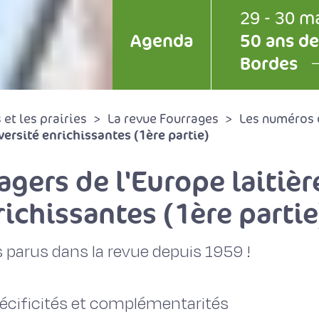
29 - 30 m
Agenda
50 ans de
Bordes
et les prairies
La revue Fourrages
Les numéros 
iversité enrichissantes (1ère partie)
gers de l'Europe laitièr
richissantes (1ère partie
 parus dans la revue depuis 1959 !
 spécificités et complémentarités