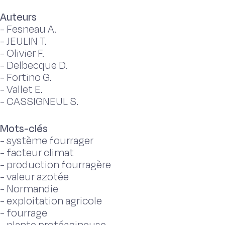
Auteurs
-
Fesneau A.
-
JEULIN T.
-
Olivier F.
-
Delbecque D.
-
Fortino G.
-
Vallet E.
-
CASSIGNEUL S.
Mots-clés
-
système fourrager
-
facteur climat
-
production fourragère
-
valeur azotée
-
Normandie
-
exploitation agricole
-
fourrage