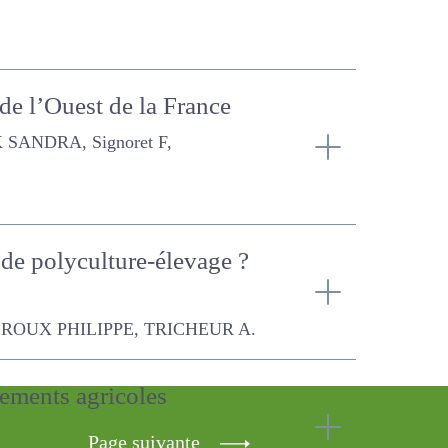
 de l’Ouest de la France
Signoret F, FARRUGGIA ANNE
es de polyculture-
PPE, TRICHEUR A.
nements agricoles
Page suivante
VAK SANDRA