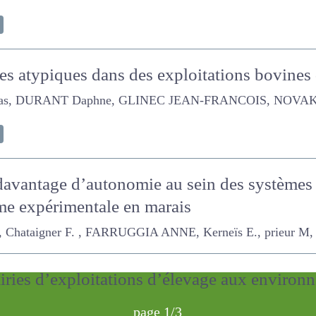
ces atypiques dans des exploitations bovines
s, DURANT Daphne, GLINEC JEAN-FRANCOIS, NOVAK SANDRA, 
davantage d’autonomie au sein des systèm
e d’une ferme expérimentale en marais
igner F. , FARRUGGIA ANNE, Kerneïs E., prieur M, ROUX PHILI
rairies d’exploitations d’élevage aux environ
page 1/3
RUGGIA ANNE, Fleurance G., GENOUD D., LOUBEYRE J.F., NO