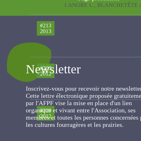
Construire des typologie
#213
2013
environnementaux
MICHAUD Audrey, Jeangros B. , 
Valorisation multifonct
#209
Newsletter
2012
du Massif Central. Pré
HULIN SOPHIE, CARRERE PASCAL,
Inscrivez-vous pour recevoir notre newslett
Cette lettre électronique proposée
gratuitement par l'AFPF vise la mise en pla
Production et valeur nu
#209
d'un lien organique et vivant entre
2012
fromages AOP du Massi
l'Association, ses membres et toutes les
personnes concernées par les cultures
BAUMONT RENE, VIOLLEAU STEPH
fourragères et les prairies.
CHRISTOPHE, Piquet M. , PICARD F