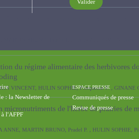
Valider
nfluence-t-il les caractéristiques nutrition
 BRUNO, Pradel P. , Ferlay A. , POMIES Dominique, Monsallier F.
ition du régime alimentaire des herbivore
par métabarcoding
ENT, HULIN SOPHIE, Pompanon F. , GINANE Cécile, Vazeille 
rire
ESPACE PRESSE
le : la Newsletter de
Communiqués de presse
 en micronutriments de l'herbe de prairies
Revue de presse
 à l'AFPF
ARTIN BRUNO, Pradel P. , HULIN SOPHIE, Piquet M. , Duriot B. ,