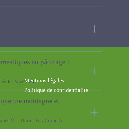
nelles et sensorielles
 , Verdier-Metz I. , Didienne R. ,
s domestiques au
K.
Mentions légales
Politique de confidentialité
 de moyenne montagne et
 Cornu A. , Portelli J.