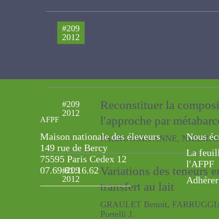
Le système de pâturage i
#209
2012
des fromages ?
Coppa M. , FARRUGGIA ANNE, MARTIN
Montel M.-C.
Reconstituer la compos
#209
2012
pâturage : l'approche 
AFPF
FARRUGGIA ANNE, NIDERKORN VINC
Maison nationale des éleveurs
Nous éc
149 rue de Bercy
La feuil
75595 Paris Cedex 12
Variations des teneurs
#209
l'AFPF
07.69.81.16.62
2012
transfert au lait
Adhérer
GRAULET Benoit, FARRUGGIA ANNE, M