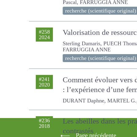
ANNE
recherche (scientifique original)
Valorisation de ressour
#258
2024
Sterling Damaris, PUECH Thoma
recherche (scientifique original)
Comment évoluer vers 
#241
2020
élevage ? : l’expérienc
DURANT Daphne, MARTEL G., Chata
Les abeilles dans les p
#236
2018
contrastés
Page précédente
LANORE L., BLANCHETÊTE A., FAR