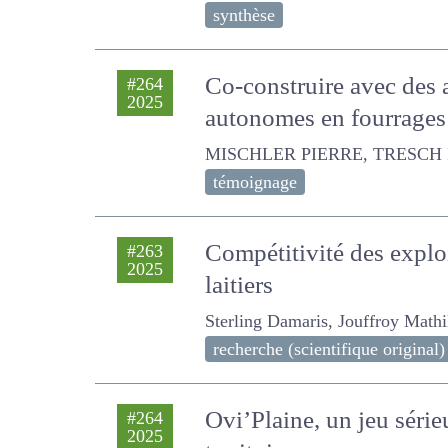
synthèse
Co-construire avec des
#264
2025
autonomes en fourrage
MISCHLER PIERRE, TRESCH Philip
témoignage
Compétitivité des exploi
#263
2025
laitiers
Sterling Damaris, Jouffroy Mathil
recherche (scientifique original)
Ovi’Plaine, un jeu série
#264
2025