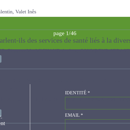
in, Valet Inês
page 1/46
lent-ils des services de santé liés à la diver
 Biasotto M., MICHAUD Audrey, COUVREUR SEBASTIEN
er les services rendus par les prairies : quel
finaux ?
IDENTITÉ
*
ULIETTE, FAURE PASCALE, ODOUX Jean-François, Morvan-Be
er.
EMAIL
*
ce