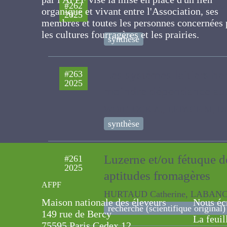
État des lieux de l’agri
#262
d'un lien organique et vivant entre
2025
l'Association, ses membres et toutes les
FRADIN Julien, D'AZEMAR Mariann
personnes concernées par les cultures
synthèse
fourragères et les prairies.
Les systèmes laitiers h
#263
2025
moindre dépendance au
WOILTOCK A., LEPAGE M, DIEUL
synthèse
Luzerne et/ou fétuque d
#261
2025
les aptitudes fromagèr
AFPF
HURTAUD Catherine, LABANCA Hon
Maison nationale des éleveurs
Nous éc
recherche (scientifique original)
149 rue de Bercy
La feuil
75595 Paris Cedex 12