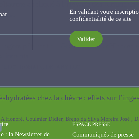
voltaïsme appliqué à l’élevage des ruminants
En validant votre inscripti
e
de confidentialité de ce s
Valider
erbagers pâturant du Grand Ouest : efficaces
x intrants
OT ROMAIN, DELABY LUC
éshydratées chez la chèvre : effets sur l’ing
es
oré, Coulmier Didier, Breno da Silva Moreira José , DELAG
rire
ESPACE PRESSE
le : la Newsletter de
Communiqués de presse