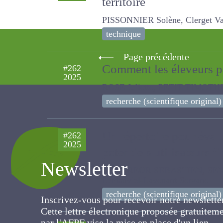
territoire
PISSONNIER Solène, Clerget Valent
technique
Page précédente
Comment les éleveurs par
#262
2025
ROSE Juliette, PETIT TIMOTHEE,
recherche (scientifique original)
Un répertoire pour évalu
#262
2025
potentiels utilisateurs 
Newsletter
COUVREUR SEBASTIEN, SENECAL J
Lavenant Servane
recherche (scientifique original)
Inscrivez-vous pour recevoir notre newslett
Cette lettre électronique proposée
gratuitement par l'AFPF vise la mise en pla