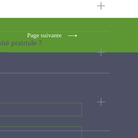
Page suivante
sité prairiale ?
les perceptions par de
rtrand ANNETTE, Lemauviel-