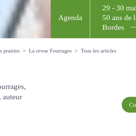
29 - 30 m
Agenda
50 ans de
Bordes
Tous les arti
et les prairies
La revue Fourrages
s par
Comment