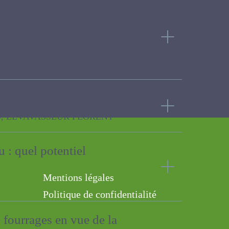
ite
ténuation du changement
ales d’hiver par des
UR FLORENT
u : quel potentiel
Mentions légales
Politique de confidentialité