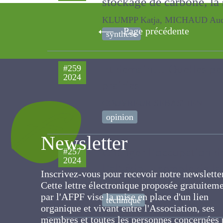
stockage de carbone, la
KLUMPP Katja, MICHAUD Audrey,
Page précédente
synthèse
Et demain… Quelles pers
#259
2024
prairies
COUVREUR SEBASTIEN
opinion
Newsletter
Changer l’occupation des
#257
2024
à l’albédo. Exemple de 
Inscrivez-vous pour recevoir notre newslett
Cette lettre électronique proposée
MISCHLER PIERRE
gratuitement par l'AFPF vise la mise en pla
technique
d'un lien organique et vivant entre
l'Association, ses membres et toutes les