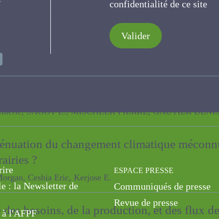
de confidentialité de ce s
o de prairies gérées, pour contribuer à l’at
Valider
erlicoq Morgan
u pâturage de couverts végétaux et de céré
c, SAGOT L., MISCHLER PIERRE, GAUTIER DENIS, LEVAVASSE
tténuation du changement climatique méconn
rire
ESPACE PRESSE
rairies ?
le : la Newsletter de
Communiqués de presse
, Ceshia Eric, Kerjose E.
Revue de presse
 à l'AFPF