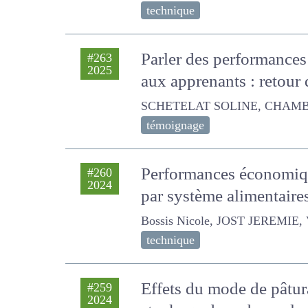
technique
Parler des performanc
#263
2025
herbagers aux apprenan
SCHETELAT SOLINE, CHAMBAUT H
témoignage
Performances économiq
#260
2024
et par système aliment
Bossis Nicole, JOST JEREMIE, Vig
technique
Effets du mode de pâtura
#259
2024