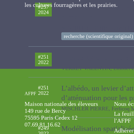
personnes concernées par les cultures
Contribution de l’albéd
#257
fourragères et les prairies.
2024
climatique
MISCHLER PIERRE, Ceshia Eric, F
recherche (scientifique original)
Impacts agronomiques d
#251
2022
ovins
VERRET VALENTIN, Emonet Emeri
AFPF
L’albédo, un levier d’a
#251
2022
Maison nationale des éleveurs
Nous éc
d’atténuation pour les p
149 rue de Bercy
La feuil
75595 Paris Cedex 12
MISCHLER PIERRE, Ferlicoq Morgan
l'AFPF
07.69.81.16.62
Adhérer