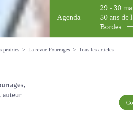
29 - 30 m
Agenda
50 ans de
Bordes
Tous les arti
et les prairies
La revue Fourrages
s par
Comment