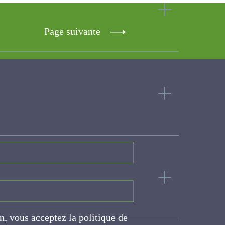
Page suivante
s services rendus par les
r le forçage radiatif lié
on, vous acceptez la politique