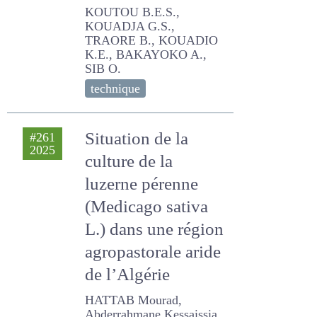
KOUTOU B.E.S., KOUADJA
G.S., TRAORE B., KOUADIO
K.E., BAKAYOKO A., SIB O.
technique
Situation de la
#261
2025
culture de la
luzerne pérenne
(Medicago sativa
L.) dans une région
agropastorale aride
de l’Algérie
HATTAB Mourad,
Abderrahmane Kessaissia,
Boughar Sara