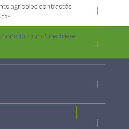
ents agricoles contrastés
ANDRA
 constitution d’une filière
ia (L.) Medik dans le
teur des plantes