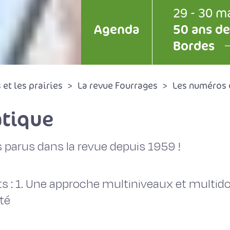
29 - 30 m
Agenda
50 ans de
Bordes
et les prairies
La revue Fourrages
Les numéros 
tique
 parus dans la revue depuis 1959 !
ats : 1. Une approche multiniveaux et multi
été