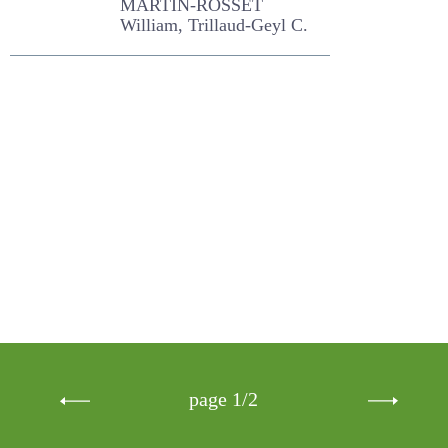
prairies
permanentes :
premiers résultats
expérimentaux
MARTIN-ROSSET William,
Trillaud-Geyl C.
page 1/2