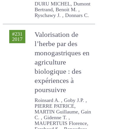
produits animaux
dans les
transitions
agricoles et
alimentaires ?
DURU MICHEL, Dumont
Bertrand, Benoit M. ,
Ryschawy J. , Donnars C.
Valorisation de
#231
2017
l’herbe par des
monogastriques
en agriculture
biologique : des
expériences à