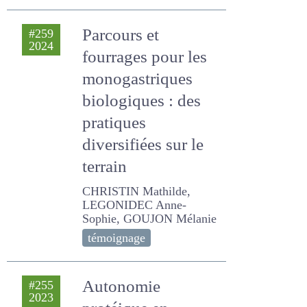
GOUJON Mélanie, MARIE
Florine, MAUPERTUIS
Florence
technique
Parcours et
#259
2024
fourrages pour les
monogastriques
biologiques : des
pratiques
diversifiées sur le
terrain
CHRISTIN Mathilde,
LEGONIDEC Anne-Sophie,
GOUJON Mélanie
témoignage