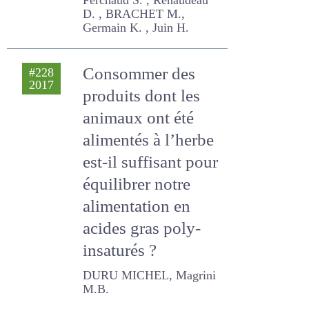
poursuivre
Roinsard A. , Goby J.P. ,
PIERRE PATRICE, MARTIN
Guillaume, Gain C. ,
Gidenne T. , MAUPERTUIS
Florence, Ferchaud S. ,
Renaudeau D. , BRACHET
M., Germain K. , Juin H.
Consommer des
#228
2017
produits dont les
animaux ont été
alimentés à l’herbe
est-il suffisant
pour équilibrer
notre alimentation