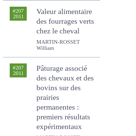
en acides gras
poly-insaturés ?
DURU MICHEL, Magrini M.B.
Valeur alimentaire
#207
2011
des fourrages
verts chez le
cheval
MARTIN-ROSSET William
Pâturage associé
#207
2011
des chevaux et des
bovins sur des