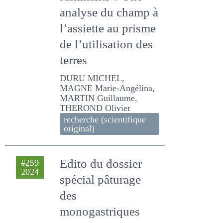
de ruminants ?
Une analyse du
champ à l’assiette
au prisme de
l’utilisation des
terres
DURU MICHEL, MAGNE
Marie-Angélina, MARTIN
Guillaume, THEROND
Olivier
recherche (scientifique
original)
Edito du dossier
#259
2024
spécial pâturage