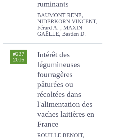
l'alimentation des
ruminants
BAUMONT RENE,
NIDERKORN VINCENT,
Férard A. , MAXIN GAËLLE,
Bastien D.
Intérêt des
#227
2016
légumineuses
fourragères
pâturées ou
récoltées dans
l'alimentation des
vaches laitières en
France