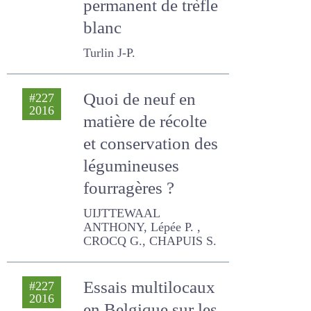
sous couvert
permanent de
trèfle blanc
Turlin J-P.
Quoi de neuf en
#227
2016
matière de récolte
et conservation
des légumineuses
fourragères ?
UIJTTEWAAL ANTHONY,
Lépée P. , CROCQ G.,
CHAPUIS S.
Essais multilocaux
#227