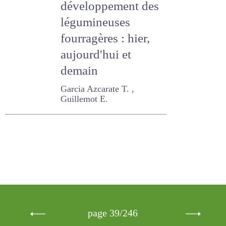
des légumineuses
fourragères : hier,
aujourd'hui et
demain
Garcia Azcarate T. ,
Guillemot E.
page 39/246