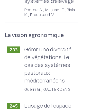
systèmes d’élevage
Peeters A. , Maljean J.F. , Biala
K. , Brouckaert V.
La vision agronomique
Gérer une diversité
233
de végétations. Le
cas des systèmes
pastoraux
méditerranéens
Guérin G. , GAUTIER DENIS
L’usage de l’espace
245