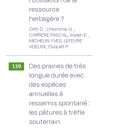
l'utilisation de la
ressource
herbagère ?
Orth D. , L'Homme G. ,
CARRERE PASCAL, Josien E. ,
MICHELIN YVES, LEFEVRE
ADELISE, Duquet P.
Des prairies de très
139
longue durée avec
des espèces
annuelles à
ressemis spontané :
les pâtures à trèfle
souterrain