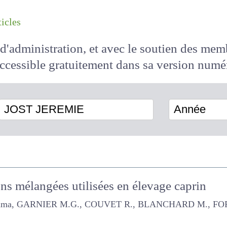
les articles
il d'administration, et avec le soutien des 
 accessible
gratuitement
dans sa version
JOST JEREMIE
Année
ions mélangées utilisées en élevage caprin
RNIER M.G., COUVET R., BLANCHARD M., FORGERIT A., FANçA 