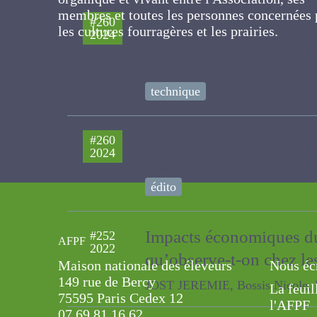
l'Association, ses membres et toutes les
personnes concernées par les cultures
fourragères et les prairies.
Performances économiq
#260
2024
et par système aliment
Bossis Nicole, JOST JEREMIE, Vig
technique
L’herbe sous toutes ses 
#260
2024
JOST JEREMIE, CAILLAT HUGUES
édito
AFPF
Impacts économiques du
#252
Maison nationale des éleveurs
Nous éc
2022
qu’observe-t-on chez le
149 rue de Bercy
La feuil
75595 Paris Cedex 12
l'AFPF
JOST JEREMIE, Bossis Nicole, BLU
07.69.81.16.62