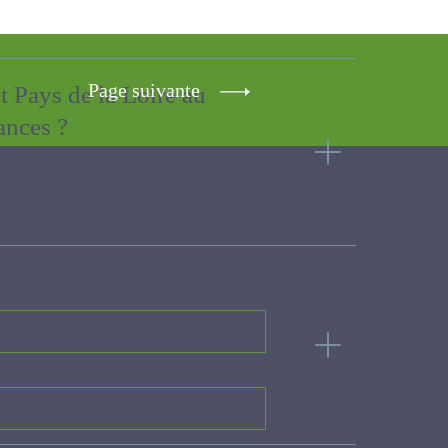
Page suivante
t Pays de la Loire au
rmances ?
T M., LEBAS M., CADU Margot,
 pour les éleveurs de
n fermes commerciales,