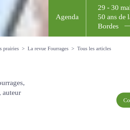
29 - 30 m
Agenda
50 ans de
Bordes
Tous les arti
et les prairies
La revue Fourrages
s par
Comment