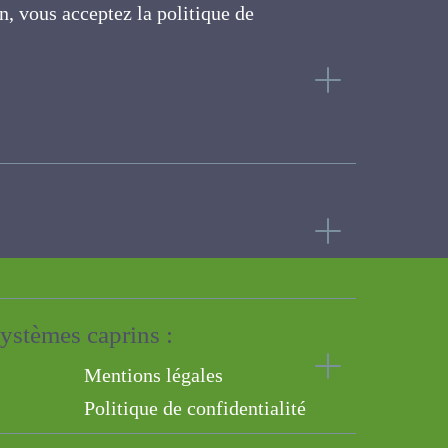
on, vous acceptez la politique
ite
ins : approche globale
ur 2 ?
s systèmes caprins :
Mentions légales
Politique de confidentialité