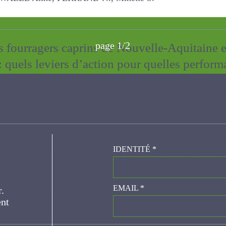
Aline, FERRAND N., Minette S.
page 1/2
 fourragers caprins de Nouvelle-Aquitaine e
: quels leviers d’action pour quelles perfo
T R., GARNIER M.G., Py V., LESNE R., BOURASSEAU M., PROUS
ULARD T., TARDIF V., CAILLAT HUGUES
IDENTITÉ
*
es multi-espèces composées collectivement
a France : synthèse de 8 années d’essais e
er.
EMAIL
*
 station expérimentale
LAT HUGUES
ce