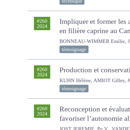
technique
Impliquer et former les
#260
2024
en filière caprine au C
BONNEAU-WIMMER Emilie, JACQU
témoignage
Production et conserva
#260
2024
Sénégal
KUHN Hélène, AMIOT Gilles, JOST
témoignage
Reconception et évalua
#260
2024
favoriser l’autonomie a