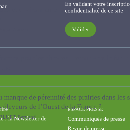
En validant votre inscripti
de confidentialité de ce s
ues et environnementale des élevages capr
aires
Valider
an Aurore
formes pour les chèvres : retour vers le fut
 manque de pérennité des prairies dans le
rire
ESPACE PRESSE
s éleveurs de l’Ouest de la France ?
le : la Newsletter de
Communiqués de presse
ET Bertrand
Revue de presse