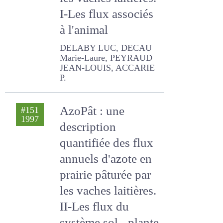
les vaches laitières.
I-Les flux associés
à l'animal
DELABY LUC, DECAU
Marie-Laure, PEYRAUD
JEAN-LOUIS, ACCARIE P.
AzoPât : une
#151
1997
description
quantifiée des flux
annuels d'azote en
prairie pâturée par
les vaches laitières.
II-Les flux du
système sol -