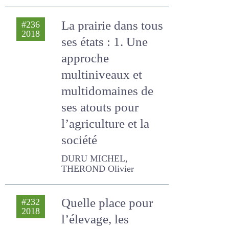
Jean-Pierre, THEROND
Olivier, Cruz P.
La prairie dans tous
#236
2018
ses états : 1. Une
approche
multiniveaux et
multidomaines de
ses atouts pour
l’agriculture et la
société
DURU MICHEL, THEROND
Olivier
#232