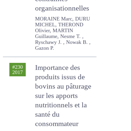
entre action
collective et
contraintes
organisationnelles
MORAINE Marc, DURU
MICHEL, THEROND Olivier,
MARTIN Guillaume, Nesme
T. , Ryschawy J. , Nowak B. ,
Gazon P.
Importance des
#230
2017
produits issus de
bovins au pâturage
sur les apports
nutritionnels et la