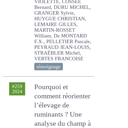
ALLEZARD VIOLETTE,
COSSEE Bernard, DURU
MICHEL, GRANGER Sylvie,
HUYGUE CHRISTIAN,
LEMAIRE GILLES, MARTIN-
ROSSET William, De
MONTARD F.X., PELLETIER
Pascale, PEYRAUD JEAN-
LOUIS, STRAËBLER Michel,
VERTES FRANCOISE
témoignage
Pourquoi et
#259
2024
comment
réorienter l’élevage
de ruminants ?
Une analyse du