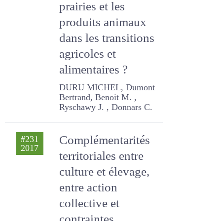
Quelle place pour
2018
l’élevage, les
prairies et les
produits animaux
dans les
transitions
agricoles et
alimentaires ?
DURU MICHEL, Dumont
Bertrand, Benoit M. ,
Ryschawy J. , Donnars C.
Complémentarités
#231
2017
territoriales entre
culture et élevage,