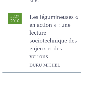
DURU MICHEL, Magrini M.B.
Les légumineuses
#227
2016
« en action » : une
lecture
sociotechnique
des enjeux et des
verrous
DURU MICHEL