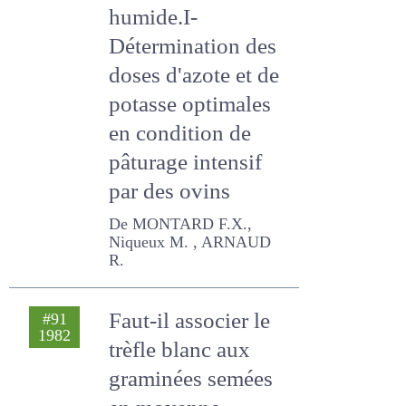
en montagne du
Massif Central
humide.I-
Détermination des
doses d'azote et de
potasse optimales
en condition de
pâturage intensif
par des ovins
De MONTARD F.X., Niqueux
M. , ARNAUD R.
Faut-il associer le
#91
1982
trèfle blanc aux