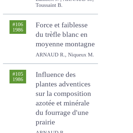
Lambert J. , ARNAUD R.,
Toussaint B.
Force et faiblesse
#106
1986
du trèfle blanc en
moyenne
montagne
ARNAUD R., Niqueux M.
Influence des
#105
1986
plantes adventices
sur la composition
azotée et minérale
du fourrage d'une