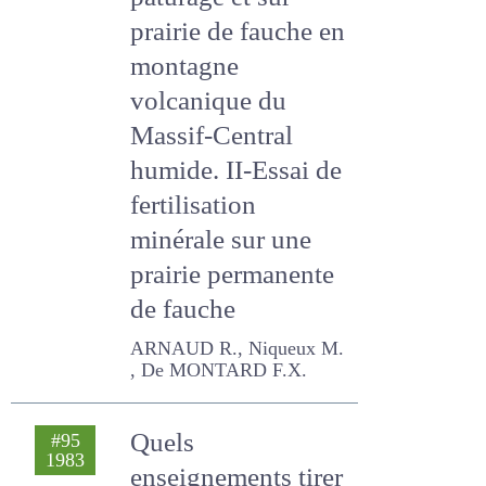
minérale sur
pâturage et sur
prairie de fauche
en montagne
volcanique du
Massif-Central
humide. II-Essai de
fertilisation
minérale sur une
prairie permanente
de fauche
ARNAUD R., Niqueux M. ,
De MONTARD F.X.
#95