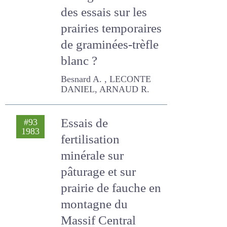
Quels
1983
enseignements
tirer des essais sur
les prairies
temporaires de
graminées-trèfle
blanc ?
Besnard A. , LECONTE
DANIEL, ARNAUD R.
Essais de
#93
1983
fertilisation
minérale sur
pâturage et sur
prairie de fauche