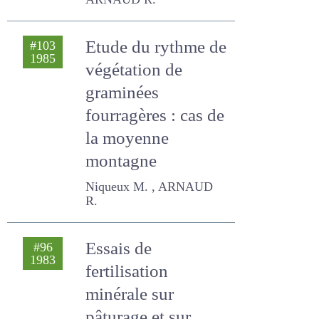
prairie
ARNAUD R.
Etude du rythme
#103
1985
de végétation de
graminées
fourragères : cas
de la moyenne
montagne
Niqueux M. , ARNAUD R.
Essais de
#96
1983
fertilisation